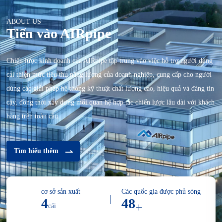
ABOUT US
Tiến vào AIRpipe
Chiến lược kinh doanh của AIRpipe tập trung vào việc hỗ trợ người dùng
cải thiện mức tiêu thụ năng lượng của doanh nghiệp, cung cấp cho người
dùng các giải pháp hệ thống kỹ thuật chất lượng cao, hiệu quả và đáng tin
cậy, đồng thời xây dựng mối quan hệ hợp tác chiến lược lâu dài với khách
hàng trên toàn cầu.
Tìm hiểu thêm
cơ sở sản xuất
Các quốc gia được phủ sóng
4
50
+
cái