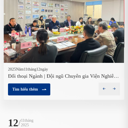
2025Năm11tháng12ngày
Đối thoại Ngành | Đội ngũ Chuyên gia Viện Nghiên
cứu Thiết kế Kiến trúc Trung Quốc đến thăm
Compass trao đổi kỹ thuật
Tìm hiểu thêm
12
/
11tháng
2025