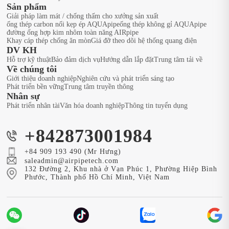
Sản phẩm
Giải pháp làm mát / chống thấm cho xưởng sản xuất
ống thép carbon nối kẹp ép AQUApipe
ống thép không gỉ AQUApipe
đường ống hợp kim nhôm toàn năng AIRpipe
Khay cáp thép chống ăn mòn
Giá đỡ theo dõi hệ thống quang điện
DV KH
Hỗ trợ kỹ thuật
Bảo đảm dịch vụ
Hướng dẫn lắp đặt
Trung tâm tải về
Về chúng tôi
Giới thiệu doanh nghiệp
Nghiên cứu và phát triển sáng tạo
Phát triển bền vững
Trung tâm truyền thông
Nhân sự
Phát triển nhân tài
Văn hóa doanh nghiệp
Thông tin tuyển dụng
+842873001984
+84 909 193 490 (Mr Hưng)
saleadmin@airpipetech.com
132 Đường 2, Khu nhà ở Vạn Phúc 1, Phường Hiệp Bình
Phước, Thành phố Hồ Chí Minh, Việt Nam