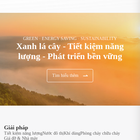
GREEN · ENERGY SAVING · SUSTAINABILITY
Xanh lá cây - Tiết kiệm năng
lượng - Phát triển bền vững
Tìm hiểu thêm
Giải pháp
Tiết kiệm năng lượng
Nước đô thị
Khí dùng
Phòng cháy chữa cháy
Giá đỡ & Nhà máy