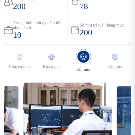
200
78
Trung bình kinh nghiệm đội
Sở hữu trí tuệ / hạng mục
nhóm / năm
200
10
Chuyên môn
Khám phá
Đột phá
Đổi mới