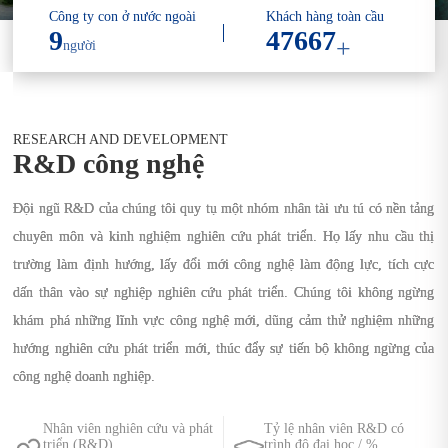
Công ty con ở nước ngoài
Khách hàng toàn cầu
9
50000
+
người
RESEARCH AND DEVELOPMENT
R&D công nghệ
Đội ngũ R&D của chúng tôi quy tụ một nhóm nhân tài ưu tú có nền tảng
Đội ngũ R&D của chúng tôi quy tụ một nhóm nhân tài ưu tú có nền tảng
Đội ngũ R&D của chúng tôi quy tụ một nhóm nhân tài ưu tú có nền tảng
chuyên môn và kinh nghiệm nghiên cứu phát triển. Họ lấy nhu cầu thị
chuyên môn và kinh nghiệm nghiên cứu phát triển. Họ lấy nhu cầu thị
chuyên môn và kinh nghiệm nghiên cứu phát triển. Họ lấy nhu cầu thị
trường làm định hướng, lấy đổi mới công nghệ làm động lực, tích cực
trường làm định hướng, lấy đổi mới công nghệ làm động lực, tích cực
trường làm định hướng, lấy đổi mới công nghệ làm động lực, tích cực
dấn thân vào sự nghiệp nghiên cứu phát triển. Chúng tôi không ngừng
dấn thân vào sự nghiệp nghiên cứu phát triển. Chúng tôi không ngừng
dấn thân vào sự nghiệp nghiên cứu phát triển. Chúng tôi không ngừng
khám phá những lĩnh vực công nghệ mới, dũng cảm thử nghiệm những
khám phá những lĩnh vực công nghệ mới, dũng cảm thử nghiệm những
khám phá những lĩnh vực công nghệ mới, dũng cảm thử nghiệm những
hướng nghiên cứu phát triển mới, thúc đẩy sự tiến bộ không ngừng của
hướng nghiên cứu phát triển mới, thúc đẩy sự tiến bộ không ngừng của
hướng nghiên cứu phát triển mới, thúc đẩy sự tiến bộ không ngừng của
công nghệ doanh nghiệp.
công nghệ doanh nghiệp.
công nghệ doanh nghiệp.
Nhân viên nghiên cứu và phát
Tỷ lệ nhân viên R&D có
triển (R&D)
trình độ đại học / %