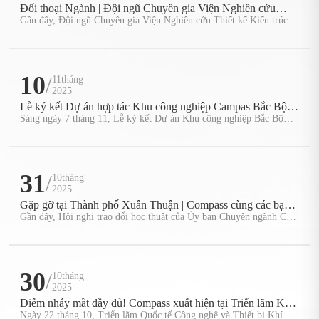
Đối thoại Ngành | Đội ngũ Chuyên gia Viện Nghiên cứu
Thiết kế Kiến trúc Trung Quốc đến thăm Compass trao đổi
Gần đây, Đội ngũ Chuyên gia Viện Nghiên cứu Thiết kế Kiến trúc
Trung Quốc (CADG) - gồm Giáo sư Khương Kiệt, Tổng Kỹ sư
kỹ thuật
Viện Công trình I, đã đến thăm Công ty Cổ phần Công nghệ Dòng
chảy Compass (Trung
10
/
11tháng
2025
Lễ ký kết Dự án hợp tác Khu công nghiệp Campas Bắc Bộ &
Dự án năng lượng tái tạo điện gió trên cạn 100MW (dự đầu
Sáng ngày 7 tháng 11, Lễ ký kết Dự án Khu công nghiệp Bắc Bộ
(dự kiến đầu tư 1 tỷ Nhân dân tệ của Công ty Cổ phần Công nghệ
tư 10 tỷ Nhân dân tệ) diễn ra tại Cẩm Phả.
Lưu thể Compass Zhejiang) và Dự án hợp tác điện gió trên cạn
100MW đã diễn r
31
/
10tháng
2025
Gặp gỡ tại Thành phố Xuân Thuận | Compass cùng các bạn
đồng nghiệp trong ngành cùng thảo luận về phát triển chất
Gần đây, Hội nghị trao đổi học thuật của Ủy ban Chuyên ngành Cấp
Nước và Thoát Nước thuộc Hiệp hội Kiến Trúc và Xây Dựng Tỉnh
lượng cao của cấp nước và thoát nước kiến trúc
Vân Nam đã hoàn thành thành công tại Thành phố Kunming. Công
ty Cổ phần Co
30
/
10tháng
2025
Điểm nháy mắt đầy đủ! Compass xuất hiện tại Triển lãm Khí
Nhiên & Cung Cấp Nhiệt lần thứ 27, khẳng định vị thế lãnh
Ngày 22 tháng 10, Triển lãm Quốc tế Công nghệ và Thiết bị Khí