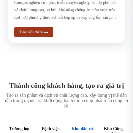
Compas nghiên cứu phát triển chuyên nghiệp có lớp phủ bảo
vệ chất lượng cao, sở hữu khả năng chống ăn mòn vượt trội.
Kết hợp phương thức kết nối kép ép và kẹp ống lồi, sản phẩm
sở hữu những ưu điểm độc đáo: lắp đặt tiện lợi, chống ăn
Tìm hiểu thêm
mòn mạnh mẽ, tính giãn hydrogen thấp, độ cứng cao và độ
ổn định tuyệt vời. Đã nhận được sự công nhận rộng rãi từ
khách hàng trong các lĩnh vực như cấp nhiệt, PCCC, khí ga
đô thị… và được yêu thích rộng rãi trên mọi ngành nghề.
Thành công khách hàng, tạo ra giá trị
Tạo ra sản phẩm và dịch vụ chất lượng cao, xây dựng vị thế dẫn
đầu trong ngành, và khởi động hành trình cùng phát triển cùng có
lợi.
Trường học
Bệnh viện
Khu dân cư
Khu Công