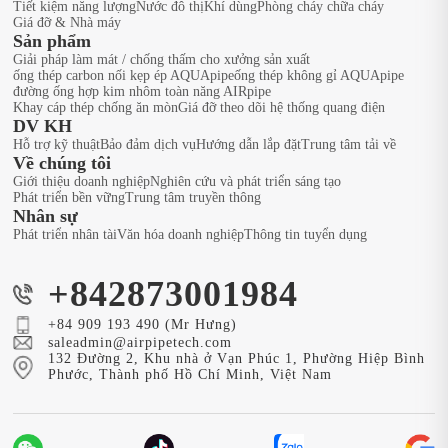
Tiết kiệm năng lượng
Nước đô thị
Khí dùng
Phòng cháy chữa cháy
Giá đỡ & Nhà máy
Sản phẩm
Giải pháp làm mát / chống thấm cho xưởng sản xuất
ống thép carbon nối kẹp ép AQUApipe
ống thép không gỉ AQUApipe
đường ống hợp kim nhôm toàn năng AIRpipe
Khay cáp thép chống ăn mòn
Giá đỡ theo dõi hệ thống quang điện
DV KH
Hỗ trợ kỹ thuật
Bảo đảm dịch vụ
Hướng dẫn lắp đặt
Trung tâm tải về
Về chúng tôi
Giới thiệu doanh nghiệp
Nghiên cứu và phát triển sáng tạo
Phát triển bền vững
Trung tâm truyền thông
Nhân sự
Phát triển nhân tài
Văn hóa doanh nghiệp
Thông tin tuyển dụng
+842873001984
+84 909 193 490 (Mr Hưng)
saleadmin@airpipetech.com
132 Đường 2, Khu nhà ở Vạn Phúc 1, Phường Hiệp Bình
Phước, Thành phố Hồ Chí Minh, Việt Nam