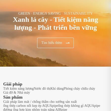
GREEN · ENERGY SAVING · SUSTAINABILITY
Xanh lá cây - Tiết kiệm năng
lượng - Phát triển bền vững
Tìm hiểu thêm
Giải pháp
Tiết kiệm năng lượng
Nước đô thị
Khí dùng
Phòng cháy chữa cháy
Giá đỡ & Nhà máy
Sản phẩm
Giải pháp làm mát / chống thấm cho xưởng sản xuất
ống thép carbon nối kẹp ép AQUApipe
ống thép không gỉ AQUApipe
đường ống hợp kim nhôm toàn năng AIRpipe