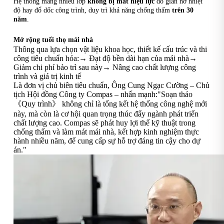
Hệ thống màng nhiều lớp
không bị mất hiệu lực
do giãn nở nhiệt
độ hay đổ dốc công trình, duy trì khả năng chống thấm
trên 30
năm
.
Mở rộng tuổi thọ mái nhà
Thông qua lựa chọn vật liệu khoa học, thiết kế cấu trúc và thi
công tiêu chuẩn hóa:→ Đạt độ bền dài hạn của mái nhà→
Giảm chi phí bảo trì sau này→ Nâng cao chất lượng công
trình và giá trị kinh tế
Là đơn vị chủ biên tiêu chuẩn, Ông Cung Ngạc Cường – Chủ
tịch Hội đồng Công ty Compas – nhấn mạnh:"Soạn thảo
《Quy trình》 không chỉ là tổng kết hệ thống công nghệ mới
này, mà còn là cơ hội quan trọng thúc đẩy ngành phát triển
chất lượng cao. Compas sẽ phát huy lợi thế kỹ thuật trong
chống thấm và làm mát mái nhà, kết hợp kinh nghiệm thực
hành nhiều năm, để cung cấp sự hỗ trợ đáng tin cậy cho dự
án."