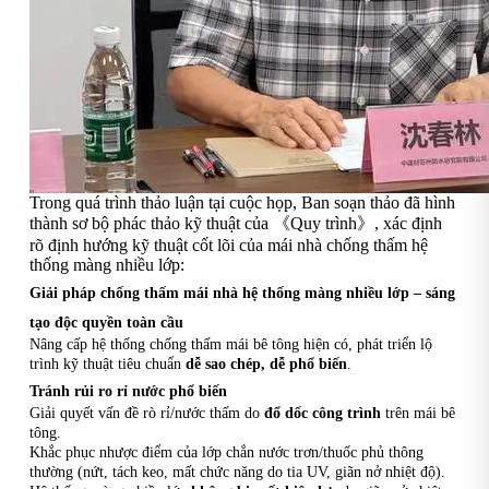
Trong quá trình thảo luận tại cuộc họp, Ban soạn thảo đã hình
thành sơ bộ phác thảo kỹ thuật của 《Quy trình》, xác định
rõ định hướng kỹ thuật cốt lõi của mái nhà chống thấm hệ
thống màng nhiều lớp:
Giải pháp chống thấm mái nhà hệ thống màng nhiều lớp – sáng
tạo độc quyền toàn cầu
Nâng cấp hệ thống chống thấm mái bê tông hiện có, phát triển lộ
trình kỹ thuật tiêu chuẩn
dễ sao chép, dễ phổ biến
.
Tránh rủi ro rỉ nước phổ biến
Giải quyết vấn đề rò rỉ/nước thấm do
đổ dốc công trình
trên mái bê
tông.
Khắc phục nhược điểm của lớp chắn nước trơn/thuốc phủ thông
thường (nứt, tách keo, mất chức năng do tia UV, giãn nở nhiệt độ).