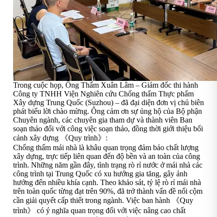
Trong cuộc họp, Ông Thẩm Xuân Lâm – Giám đốc thi hành
Công ty TNHH Viện Nghiên cứu Chống thấm Thực phẩm
Xây dựng Trung Quốc (Suzhou) – đã đại diện đơn vị chủ biên
phát biểu lời chào mừng. Ông cảm ơn sự ủng hộ của Bộ phận
Chuyên ngành, các chuyên gia tham dự và thành viên Ban
soạn thảo đối với công việc soạn thảo, đồng thời giới thiệu bối
cảnh xây dựng 《Quy trình》:
Chống thấm mái nhà là khâu quan trọng đảm bảo chất lượng
xây dựng, trực tiếp liên quan đến độ bền và an toàn của công
trình. Những năm gần đây, tình trạng rò rỉ nước ở mái nhà các
công trình tại Trung Quốc có xu hướng gia tăng, gây ảnh
hưởng đến nhiều khía cạnh. Theo khảo sát, tỷ lệ rò rỉ mái nhà
trên toàn quốc từng đạt trên 90%, đã trở thành vấn đề nổi cộm
cần giải quyết cấp thiết trong ngành. Việc ban hành 《Quy
trình》 có ý nghĩa quan trọng đối với việc nâng cao chất