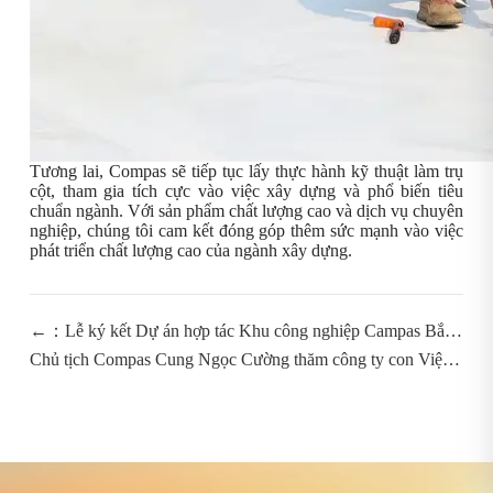
Tương lai, Compas sẽ tiếp tục lấy thực hành kỹ thuật làm trụ
cột, tham gia tích cực vào việc xây dựng và phổ biến tiêu
chuẩn ngành. Với sản phẩm chất lượng cao và dịch vụ chuyên
nghiệp, chúng tôi cam kết đóng góp thêm sức mạnh vào việc
phát triển chất lượng cao của ngành xây dựng.
←：Lễ ký kết Dự án hợp tác Khu công nghiệp Campas Bắc
Bộ & Dự án năng lượng tái tạo điện gió trên cạn 100MW (dự
Chủ tịch Compas Cung Ngọc Cường thăm công ty con Việt
đầu tư 10 tỷ Nhân dân tệ) diễn ra tại Cẩm Phả.
Nam, đẩy mạnh chiến lược toàn cầu hóa：→