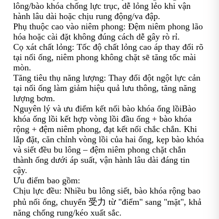
lông/bào khóa chống lực trục, dễ lỏng lẻo khi vận
hành lâu dài hoặc chịu rung động/va đập.
Phụ thuộc cao vào niêm phong: Đệm niêm phong lão
hóa hoặc cài đặt không đúng cách dễ gây rò rỉ.
Cọ xát chất lỏng: Tốc độ chất lỏng cao áp thay đổi rõ
tại nối ống, niêm phong không chặt sẽ tăng tốc mài
mòn.
Tăng tiêu thụ năng lượng: Thay đổi đột ngột lực cản
tại nối ống làm giảm hiệu quả lưu thông, tăng năng
lượng bơm.
Nguyên lý và ưu điểm kết nối bào khóa ống lồiBào
khóa ống lồi kết hợp vòng lồi đầu ống + bào khóa
rộng + đệm niêm phong, đạt kết nối chắc chắn. Khi
lắp đặt, căn chỉnh vòng lồi của hai ống, kẹp bào khóa
và siết đều bu lông – đệm niêm phong chặt chắn
thành ống dưới áp suất, vận hành lâu dài đáng tin
cậy.
Ưu điểm bao gồm:
Chịu lực đều: Nhiều bu lông siết, bào khóa rộng bao
phủ nối ống, chuyển 受力 từ "điểm" sang "mặt", khả
năng chống rung/kéo xuất sắc.