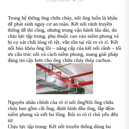
2025/10/24
212
Trong hệ thống ống chữa cháy, nối ống luôn là khâu
dễ phát sinh nguy cơ an toàn. Kết nối rãnh truyền
thống dễ thi công, nhưng trong vận hành lâu dài, do
chịu lực tập trung, phụ thuộc cao vào niêm phong và
bị cọ xát chất lỏng rõ rệt, vẫn tồn tại rủi ro rò rỉ. Kết
nối bào khóa ống lồi – nâng cấp của kết nối rãnh – tối
ưu cấu trúc nối và cách niêm phong, mang giải pháp
đáng tin cậy hơn cho ống chữa cháy thép cacbon.
Nguyên nhân chính của rò rỉ nối ốngNối ống chữa
cháy bao gồm cắt ống, định hình đầu ống, lắp đệm
niêm phong và siết bu lông. Rủi ro rò rỉ chủ yếu đến
từ:
Chịu lực tập trung: Kết nối truyền thống dùng bu