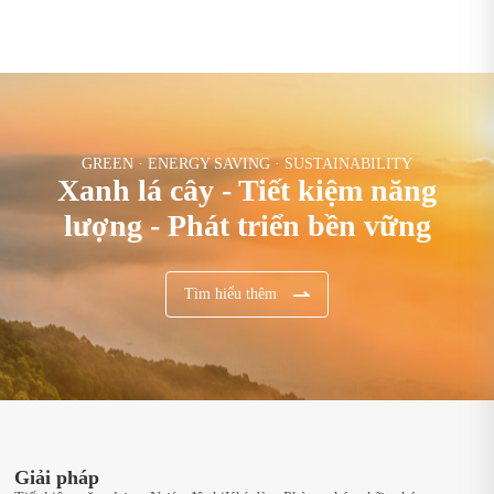
GREEN · ENERGY SAVING · SUSTAINABILITY
Xanh lá cây - Tiết kiệm năng
lượng - Phát triển bền vững
Tìm hiểu thêm
Giải pháp