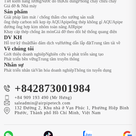
Tiết kiệm năng lượng
Nước đô thị
Khí dùng
Phòng cháy chữa cháy
Giá đỡ & Nhà máy
Sản phẩm
Giải pháp làm mát / chống thấm cho xưởng sản xuất
ống thép carbon nối kẹp ép AQUApipe
ống thép không gỉ AQUApipe
đường ống hợp kim nhôm toàn năng AIRpipe
Khay cáp thép chống ăn mòn
Giá đỡ theo dõi hệ thống quang điện
DV KH
Hỗ trợ kỹ thuật
Bảo đảm dịch vụ
Hướng dẫn lắp đặt
Trung tâm tải về
Về chúng tôi
Giới thiệu doanh nghiệp
Nghiên cứu và phát triển sáng tạo
Phát triển bền vững
Trung tâm truyền thông
Nhân sự
Phát triển nhân tài
Văn hóa doanh nghiệp
Thông tin tuyển dụng
+842873001984
+84 909 193 490 (Mr Hưng)
saleadmin@airpipetech.com
132 Đường 2, Khu nhà ở Vạn Phúc 1, Phường Hiệp Bình
Phước, Thành phố Hồ Chí Minh, Việt Nam